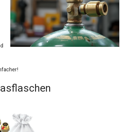
nd
nfacher!
Gasflaschen