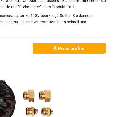
kstellen, Clip On oder das passende Flaschenventil) finden Sie
bitte auf "Drehmeister" beim Produkt-Titel.
flaschenadapter zu 100% überzeugt. Sollten Sie dennoch
lusset zurück, und wir erstatten Ihnen schnell und
Preis prüfen